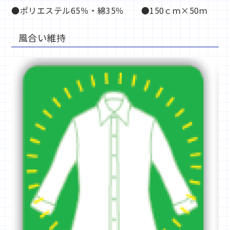
●ポリエステル65％・綿35％ ●150ｃｍ×50ｍ
風合い維持